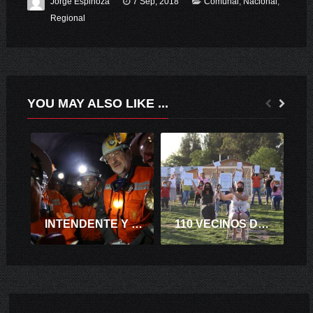
Jorge Espinoza
7 Sep, 2018
Comunal
,
Nacional
,
Regional
YOU MAY ALSO LIKE ...
INTENDENTE Y MINISTRO DE MINERÍA VISITAN EL NUEVO NIVEL MINA DE DIVISIÓN EL TENIENTE.
110 VECINOS DEL COMITÉ DE VIVIENDA NUEVO AMANECER RECIBIERON LAS ESCRITURAS DE SUS VIVIENDAS.