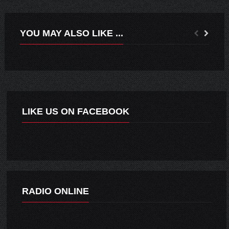
YOU MAY ALSO LIKE ...
NUEVOS CERTIFICADOS GRATUITOS EN MODULO DE AUTO-ATENCIÓN EN PALMILLA
LA ALCALDESA GLORIA PAREDES VALDÉS TRAS PARTICIPAR EN LA ENTREGA DE UN NUEVO VEHÍCULO 4X4 PARA CARABINEROS DEL RETÉN EL HUIQUE
LIKE US ON FACEBOOK
RADIO ONLINE