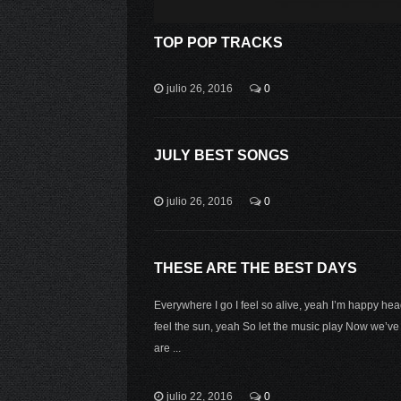
TOP POP TRACKS
julio 26, 2016
0
JULY BEST SONGS
julio 26, 2016
0
THESE ARE THE BEST DAYS
Everywhere I go I feel so alive, yeah I’m happy head
feel the sun, yeah So let the music play Now we’ve
are ...
julio 22, 2016
0