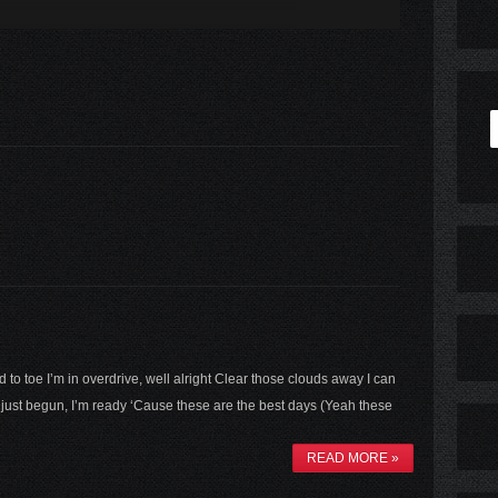
 to toe I’m in overdrive, well alright Clear those clouds away I can
 just begun, I’m ready ‘Cause these are the best days (Yeah these
READ MORE »