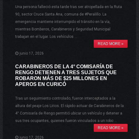
Una persona falleció esta tarde tras ser atropellada en la Ruta
90, sector Cruce Santa Ana, comuna de #Peralillo. La
emergencia mantiene interrumpido el tránsito en la vía,
mientras Bomberos, Carabineros y Seguridad Municipal
trabajan en el lugar. Los vehículos …
READ MORE »
junio 17, 2026
CARABINEROS DE LA 4° COMISARÍA DE
RENGO DETIENEN A TRES SUJETOS QUE
ROBARON MÁS DE $25 MILLONES EN
APEROS EN CURICÓ
Tras un seguimiento controlado, fueron interceptados a la
altura del peaje Los Lirios. El rápido actuar de Carabineros de la
4° Comisaría de Rengo permitió ubicar un vehículo y detener a
sus tres ocupantes, quienes fueron vinculados a un robo …
READ MORE »
junio 17, 2026