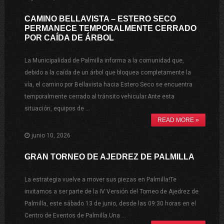
CAMINO BELLAVISTA – ESTERO SECO
PERMANECE TEMPORALMENTE CERRADO
POR CAÍDA DE ÁRBOL
La Municipalidad de Palmilla informa a la comunidad que,
debido a la caída de un árbol que bloquea completamente la
vía, el camino por Bellavista hacia Estero Seco se encuentra
temporalmente cerrado al tránsito vehicular.Ante esta
situación, equipos de …
READ MORE »
junio 10, 2026
GRAN TORNEO DE AJEDREZ DE PALMILLA
La estrategia vuelve a mover sus piezas en Palmilla!Te
invitamos a ser parte de la IV Versión del Torneo de Ajedrez de
Palmilla, este sábado 13 de junio, desde las 09:30 horas en el
Centro de Eventos de Palmilla.Una …