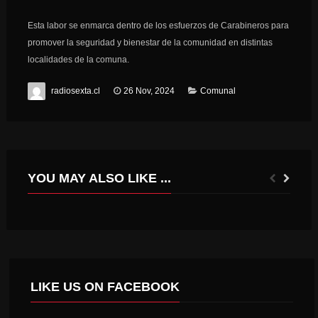
Esta labor se enmarca dentro de los esfuerzos de Carabineros para
promover la seguridad y bienestar de la comunidad en distintas
localidades de la comuna.
radiosexta.cl
26 Nov, 2024
Comunal
YOU MAY ALSO LIKE ...
CONCURSO LITERARIO AUTOBIOGRÁFICO PARA PERSONAS MAYORES “CONFIESO QUE HE VIVIDO”
SERNAPESCA INCAUTÓ MÁS DE 6, 5 TONELADAS DE RECURSOS PESQUEROS EN LA REGIÓN DE O’HIGGINS.
LIKE US ON FACEBOOK