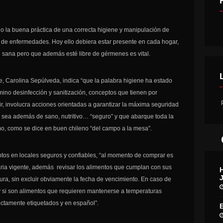
 la buena práctica de una correcta higiene y manipulación de
ón de enfermedades. Hoy ello debiera estar presente en cada hogar,
sana pero que además esté libre de gérmenes es vital.
che, Carolina Sepúlveda, indica “que la palabra higiene ha estado
mino desinfección y sanitización, conceptos que tienen por
P
cir, involucra acciones orientadas a garantizar la máxima seguridad
sea además de sano, nutritivo… “seguro” y que abarque toda la
o, como se dice en buen chileno “del campo a la mesa”.
entos en locales seguros y confiables, “al momento de comprar es
ria vigente, además revisar los alimentos que cumplan con sus
xtura, sin excluir obviamente la fecha de vencimiento. En caso de
y si son alimentos que requieren mantenerse a temperaturas
ectamente etiquetados y en español”.