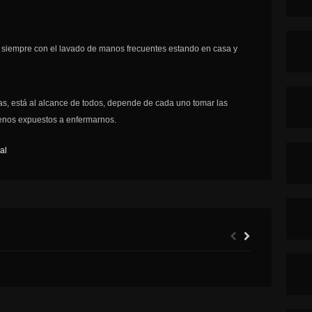
r siempre con el lavado de manos frecuentes estando en casa y
ias, está al alcance de todos, depende de cada uno tomar las
nos expuestos a enfermarnos.
al
MINISTRO WARD ANUNCIA QUE 60 MIL CUPOS DEL LLAMADO ESPECIAL AL SUBSIDIO DE ARRIENDO SERÁN DESTINADOS A REGIONES.
CORTE DE RANCAGUA CONFIRMA EL ARRESTO DOMICILIARIO TOTAL DE IMPUTADA POR PARRICIDIO