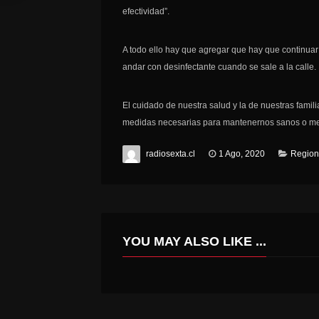
efectividad”.
A todo ello hay que agregar que hay que continua
andar con desinfectante cuando se sale a la calle.
El cuidado de nuestra salud y la de nuestras famil
medidas necesarias para mantenernos sanos o me
radiosexta.cl
1 Ago, 2020
Region
YOU MAY ALSO LIKE ...
DELEGADA PRESIDENCIAL DE COLCHAGUA ENTREGA AYUDA A AFECTADOS POR INUNDACIONES EN LA PROVINCIA