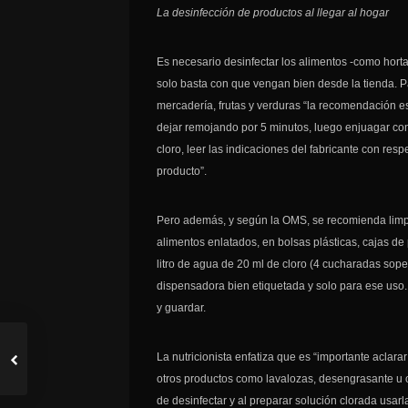
La desinfección de productos al llegar al hogar
Es necesario desinfectar los alimentos -como hort
solo basta con que vengan bien desde la tienda. Par
mercadería, frutas y verduras “la recomendación es 
dejar remojando por 5 minutos, luego enjuagar co
cloro, leer las indicaciones del fabricante con re
producto”.
Pero además, y según la OMS, se recomienda limpi
alimentos enlatados, en bolsas plásticas, cajas de
litro de agua de 20 ml de cloro (4 cucharadas sope
dispensadora bien etiquetada y solo para ese uso.
y guardar.
La nutricionista enfatiza que es “importante aclara
otros productos como lavalozas, desengrasante u otr
de desinfectar y al preparar solución clorada usa