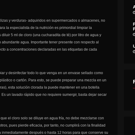
alizas y verduras- adquiridos en supermercados o almacenes, no
a la especialista de la nutrición es primordial limpiar la
diluir 5 ml de cloro (una cucharadita de té) por litro de agua y
n abundante agua. Importante tener presente con respecto al
specto a concentraciones declaradas en las etiquetas de cada
ar y desinfectar todo lo que venga en un envase sellado como
 plástico o cartón. Para esto, se puede preparar una mezcla en un
ras), esta solución clorada la puede mantener en una botella
 Es un lavado rápido que no requiere sumergir, basta dejar secar
r que el cloro solo se diluye en agua fría, no debe mezclarse con
os, pues pierde eficacia, por tanto, no cumplirá con la finalidad
rla inmediatamente después o hasta 12 horas para que conserve su