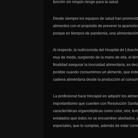
función sin ningún riesgo para la salud.
Desde siempre los equipos de salud han promovido
alimentos con el propósito de prevenir la aparici
porque en tiempos de pandemia, una alimentación 
Al respecto, la nutricionista del Hospital de Litue
muy de moda, surgiendo de la mano de ella, el tér
finalidad asegurar la inocuidad alimentaria, es de
posible cuando consumimos un alimento, que éste 
cadena alimentaria desde la producción al consum
La profesional hace hincapié en adquirir los alim
importantísimo que cuenten con Resolución Sanita
características organolépticas como color, olor, te
enlatados que éstos no se encuentren abollados, 
especiales, que lo cumplan, además de estar corr