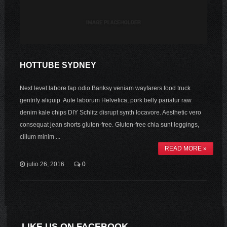
HOTTUBE SYDNEY
Next level labore fap odio Banksy veniam wayfarers food truck
gentrify aliquip. Aute laborum Helvetica, pork belly pariatur raw
denim kale chips DIY Schlitz disrupt synth locavore. Aesthetic vero
consequat jean shorts gluten-free. Gluten-free chia sunt leggings,
cillum minim ...
READ MORE »
julio 26, 2016
0
LIKE US ON FACEBOOK