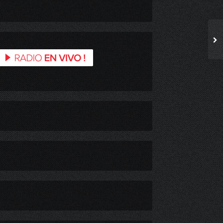
CGE ACTIVA PLAN DE ACCIÓN PREVENTIVO ANTE PRECIPITACIONES PREVISTAS PARA LA REGIÓN DE O’HIGGINS
AGUA CAÍDA TOTAL LOS DÍAS 3, 4 Y 5 DE JULIO EN LA ZONA: