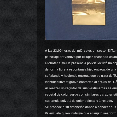
A las 23:00 horas del miércoles en sector El Ta
patrullaje preventivo por el lugar divisando un a
el chofer al ver la presencia policial ocultó un o
de forma libre y espontánea hizo entrega de una 
señalando y haciendo entrega que se trata de TUS
identidad investigativo conforme al art. 85 del C
Al realizar un registro de sus vestimentas se e
vegetal de color verde con similares caracterís
sustancia polvo 1 de color celeste y 1 rosado.
Se procede a su detención dando a conocer sus d
Valenzuela quien instruye que el sujeto sea forma