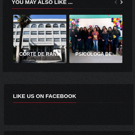
YOU MAY ALSO LIKE ...
CORTE DE RANCAGUA ORDENÓ A CASINO INDEMNIZAR A PADRE Y HERMANOS DE TRABAJADOR FALLECIDO POR DISPAROS DE CLIENTE
PSICÓLOGA DEL HOSPITAL DE CHIMBARONGO REALIZÓ TALLER SOBRE ADOLESCENCIA Y SEXUALIDAD A ESTUDIANTES DEL CECH.
LIKE US ON FACEBOOK