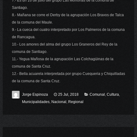
7.- Es un 16 de julio del grupo Las Mononas de la comuna de
Santiago.
8.- Mañana se corre el Derby de la agrupación Los Bravos de Talca
de la comuna del Maule.
9.- La cueca del cuatro interpretado por Los Palmeros de la comuna
de Rancagua.
10.- Los amores del alma del grupo Los Graneros del Rey de la
comuna de Santiago.
11.- Yegua Mañosa de la agrupación Las Colchagüinas de la
comuna de Santa Cruz.
12.- Bella acuarela interpretada por grupo Cuequeria y Chiquilladas
de la comuna de Santa Cruz.
Jorge Espinoza
25 Jul, 2018
Comunal
,
Cultura
,
Municipalidades
,
Nacional
,
Regional