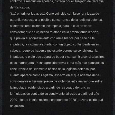
confirmó la resolución apelada, dictada por el Juzgado de Garantía
de Rancagua.
“(…) en primer lugar, esta Corte coincide con la señora jueza de
garantía respecto a la posible concurrencia de la legítima defensa,
al menos como eximente incompleta, para lo cual se debe
considerar que es un hecho relatado en la propia formalización,
que previo al acometimiento con arma blanca por parte de la
imputada, la víctima la agredió con un objeto contundente en su
cabeza, luego de haberse molestado porque su conviviente, la
imputada, le pidió que dejara de beber y consumir alcohol a las tres
de la madrugada. Dicha agresión previa torna más que plausible la
concurrencia del elemento básico de la legítima defensa, por
cuanto aparece como ilegítima, aspecto en el que además debe
considerarse el historial previo de violencia intrafamiliar que sufría
la imputada, evidenciado a partir de las cuatro denuncias
formuladas en contra de su conviviente fallecido a partir del año
2009, siendo la más reciente en enero de 2020”, razona el tribunal
de alzada.