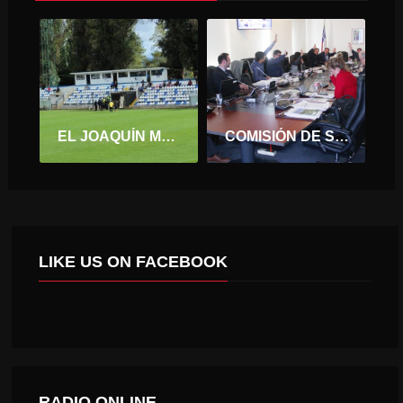
EL JOAQUÍN MUÑOZ GARCÍA SIN FÚTBOL PROFESIONAL
COMISIÓN DE SALUD APRUEBA APRUEBAN RENOVACIÓN DE FLOTA DE AMBULANCIAS DE LA REGIÓN DE O’HIGGINS.
LIKE US ON FACEBOOK
RADIO ONLINE