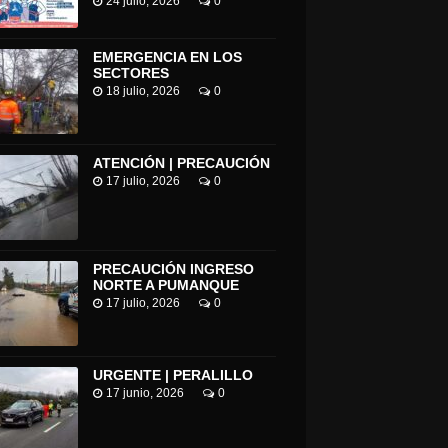
24 julio, 2026
0
EMERGENCIA EN LOS
SECTORES
18 julio, 2026
0
ATENCIÓN | PRECAUCIÓN
17 julio, 2026
0
TOP DE RANCAGUA CONDENA A 15 AÑOS Y UN DÍA DE PRESIDIO A AUTOR DE DOS DELITOS DE INCENDIO
EN SAN FERNANDO CARABINEROS DETUVIERON A SUJETO POR MICROTRÁFICO.
PRECAUCIÓN INGRESO
NORTE A PUMANQUE
17 julio, 2026
0
URGENTE | PERALILLO
17 junio, 2026
0