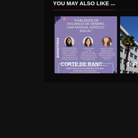
YOU MAY ALSO LIKE ...
CORTE DE RANCAGUA, UNIVERSIDAD DE O’HIGGINS Y ASOCIACIÓN DE MAGISTRADOS INVITAN A SEMINARIO SOBRE VIOLENCIA DE GÉNERO