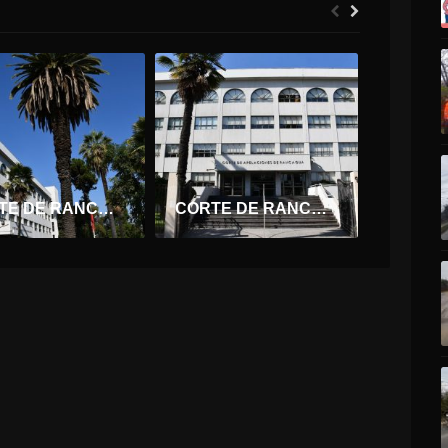
CORTE DE RANCAGUA RECHAZA PRESCRIPCIÓN DE DEMANDA CONTRA SUPERMERCADO DE RENGO
CORTE DE RANCAGUA ORDENÓ A CASINO INDEMNIZAR A PADRE Y HERMANOS DE TRABAJADOR FALLECIDO POR DISPAROS DE CLIENTE.