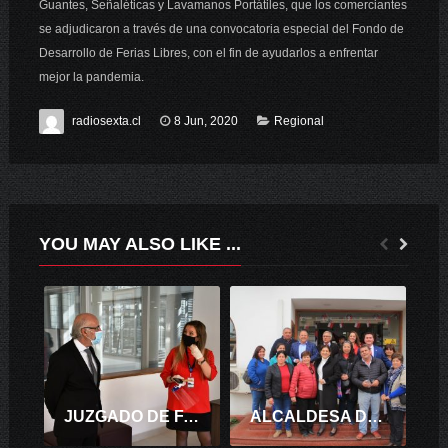
Guantes, Señaléticas y Lavamanos Portátiles, que los comerciantes
se adjudicaron a través de una convocatoria especial del Fondo de
Desarrollo de Ferias Libres, con el fin de ayudarlos a enfrentar
mejor la pandemia.
radiosexta.cl
8 Jun, 2020
Regional
YOU MAY ALSO LIKE ...
JUZGADO DE FAMILIA DE RANCAGUA FUNCIONA EN NUEVO CENTRO DE JUSTICIA
ALCALDESA DE PALMILLA GLORIA PAREDES VALDÉS LOGRO RECURSOS PARA TRES IMPORTANTES PROYECTOS