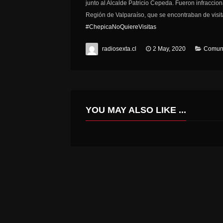
junto al Alcalde Patricio Cepeda. Fueron infracci
Región de Valparaíso, que se encontraban de visi
#
ChepicaNoQuiereVisitas
radiosexta.cl
2 May, 2020
Comun
YOU MAY ALSO LIKE ...
DEPORTES SANTA CRUZ SIGUE EN LA PELEA TRAS VENCER COMO VISITA A INDEPENDIENTE DE CAUQUENES.