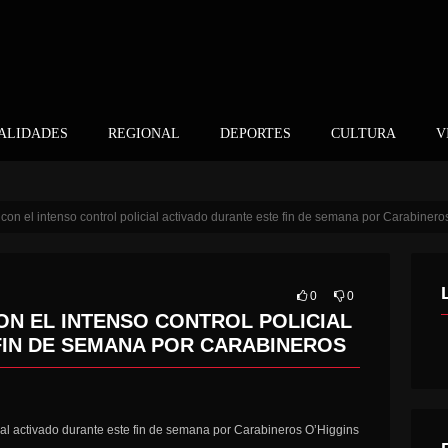
ALIDADES
REGIONAL
DEPORTES
CULTURA
V
on el intenso control policial activado durante este fin de semana por Carabinero
0
0
ON EL INTENSO CONTROL POLICIAL
FIN DE SEMANA POR CARABINEROS
cial activado durante este fin de semana por Carabineros O’Higgins