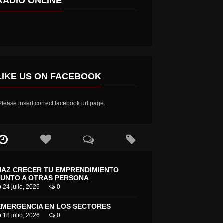
RADIO ONLINE
LIKE US ON FACEBOOK
lease insert correct facebook url page.
ESTE DOMINGO SE REALIZA 7ª VERSIÓN DE LA FIESTA COSTUMBRISTA “EN EL DIA DEL PATRIMONIO CULTURAL, EN PALMILLA ESTAMOS DE CHANCHO MUERTO”
HAZ CRECER TU EMPRENDIMIENTO
JUNTO A OTRAS PERSONA
24 julio, 2026
0
EMERGENCIA EN LOS SECTORES
18 julio, 2026
0