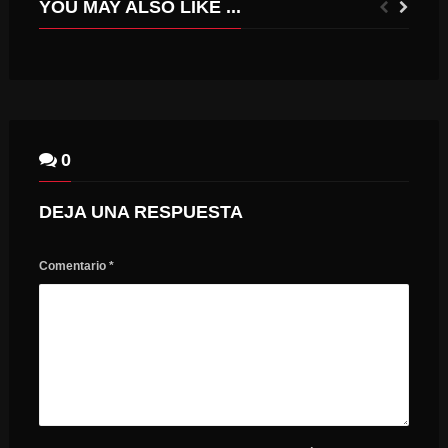
YOU MAY ALSO LIKE ...
“CASA DE MEDIACIÓN VECINAL” PERMITIRÁ RESOLVER CONFLICTOS LOCALES DE FORMA EXPÉDITA EN COMUNA DE COLTAUCO.
ILUSTRE MUNICIPALIDAD PALMILLA
0
DEJA UNA RESPUESTA
Comentario
*