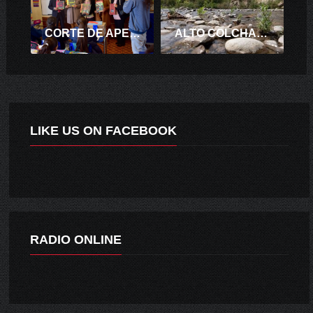
CORTE DE APELACIONES DE RANCAGUA DONA MÁS DE 200 LIBROS A COLEGIO REPÚBLICA ARGENTINA
ALTO COLCHAGUA FUE EL DESTINO TURÍSTICO PREFERIDO PARA PASAR LA SEMANA SANTA A NIVEL NACIONAL
LIKE US ON FACEBOOK
RADIO ONLINE