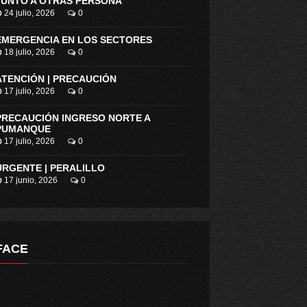
JUNTO A OTRAS PERSONA
24 julio, 2026
0
EMERGENCIA EN LOS SECTORES
18 julio, 2026
0
ATENCIÓN | PRECAUCIÓN
17 julio, 2026
0
PRECAUCIÓN INGRESO NORTE A
PUMANQUE
17 julio, 2026
0
URGENTE | PERALILLO
17 junio, 2026
0
GOBIERNO REGIONAL ANUNCIA INVERSIÓN SUPERIOR A LOS 7 MIL MILLONES DE PESOS PARA LA COMPRA DE 50 CARROS DE BOMBEROS
MILLONARIAS PÉRDIDAS DEJÓ INCENDIO EN VIÑA RAVANAL DE PLACILLA
FACE