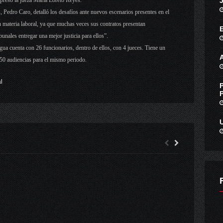
 expresó la jueza María Loreto Reyes.
, Pedro Caro, detalló los desafíos ante nuevos escenarios presentes en el
 en materia laboral, ya que muchas veces sus contratos presentan
bunales entregar una mejor justicia para ellos”.
gua cuenta con 26 funcionarios, dentro de ellos, con 4 jueces. Tiene un
50 audiencias para el mismo periodo.
l
ILUSTRE MUNICIPALIDAD PALMILLA
ALCALDESA GLORIA PAREDES VALDÉS PRESIDIÓ EMOTIVA CELEBRACIÓN DEL DÍA DE LA MADRE EN PALMILLA