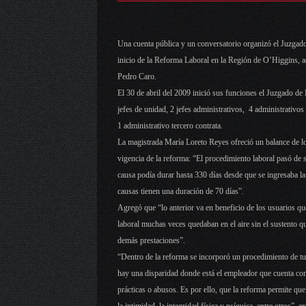
Una cuenta pública y un conversatorio organizó el Juzgad
inicio de la Reforma Laboral en la Región de O’Higgins, a
Pedro Caro.
El 30 de abril del 2009 inició sus funciones el Juzgado de
jefes de unidad, 2 jefes administrativos, 4 administrativos
1 administrativo tercero contrata.
La magistrada María Loreto Reyes ofreció un balance de los
vigencia de la reforma: “El procedimiento laboral pasó de s
causa podía durar hasta 330 días desde que se ingresaba la
causas tienen una duración de 70 días”.
Agregó que “lo anterior va en beneficio de los usuarios que
laboral muchas veces quedaban en el aire sin el sustento q
demás prestaciones”.
“Dentro de la reforma se incorporó un procedimiento de tut
hay una disparidad donde está el empleador que cuenta co
prácticas o abusos. Es por ello, que la reforma permite q