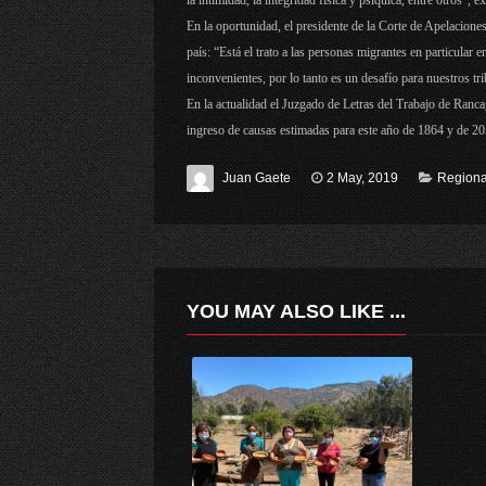
la intimidad, la integridad física y psíquica, entre otros”,
En la oportunidad, el presidente de la Corte de Apelaciones
país: “Está el trato a las personas migrantes en particular
inconvenientes, por lo tanto es un desafío para nuestros tri
En la actualidad el Juzgado de Letras del Trabajo de Ranca
ingreso de causas estimadas para este año de 1864 y de 20
Juan Gaete
2 May, 2019
Regiona
YOU MAY ALSO LIKE ...