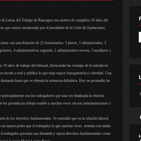
o de Letras del Trabajo de Rancagua con motivo de cumplirse 10 años del
cto que estuvo encabezado por el presidente de la Corte de Apelaciones,
 Letras con una dotación de 22 funcionarios: 3 jueces, 1 administrador, 3
 primero, 4 administrativos segundo, 1 administrativo tercero, 3 auxiliares y
 10 años de trabajo del tribunal, destacando las ventajas de la entrada en
er escrito a oral y público lo que trajo mayor transparencia y celeridad. Una
 demanda hasta que se obtenía la sentencia definitiva. Hoy en promedio las
P
 principalmente son los trabajadores que una vez finalizada la relación
ue les permitía un trabajo estable y muchas veces sin sus indemnizaciones y
ela de los derechos fundamentales. Se entendió que en la relación laboral
n un mayor poder que el trabajador lo que muchas veces termina con malas
ue el trabajador presente una demanda y ejerza derechos fundamentales como