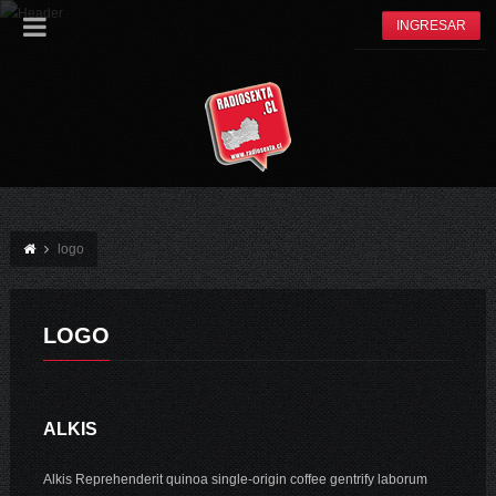
INGRESAR
logo
LOGO
ALKIS
Alkis Reprehenderit quinoa single-origin coffee gentrify laborum