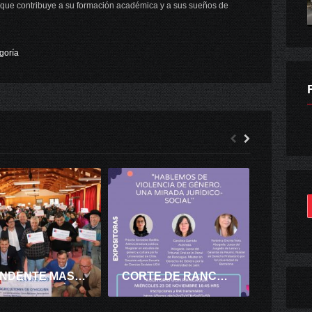
te que contribuye a su formación académica y a sus sueños de
goría
INTENDENTE MASFERRER ENTREGÓ BONOS DE FORTALECIMIENTO A MÁS DE 1.000 PEQUEÑOS AGRICULTORES DE COLCHAGUA Y CARDENAL CARO.
CORTE DE RANCAGUA, UNIVERSIDAD DE O’HIGGINS Y ASOCIACIÓN DE MAGISTRADOS INVITAN A SEMINARIO SOBRE VIOLENCIA DE GÉNERO