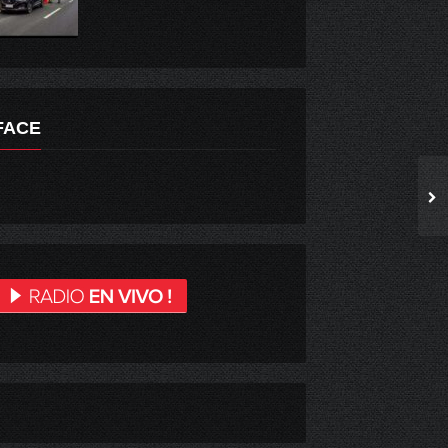
FACE
INJUV INTENSIFICA MENSAJE DE PREVENCIÓN DEL COVID-19 CON CAMPAÑA #PUEDEESPERAR.
INJUV O’HIGGINS ENTREGÓ MATERIALES PARA EL MEJORAMIENTO DE CANCHA DEL INSTITUTO CARDENAL CARO DE MARCHIGÜE.