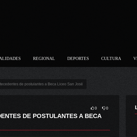
ALIDADES
REGIONAL
DEPORTES
CULTURA
V
tecedentes de postulantes a Beca Liceo San José
0
0
DENTES DE POSTULANTES A BECA