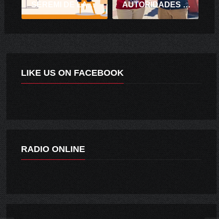
SEREMI DE LAS CULTURAS, LAS ARTES Y EL PATRIMONIO EXPLICÓ DETALLES DEL PLAN DE EMERGENCIA POR COVID-19.
AUTORIDADES INSTAN A EMPLEADORES A CUMPLIR CON FERIADO OBLIGATORIO E IRRENUNCIABLE DE LOS TRABAJADORES DEL COMERCIO EN FIESTAS PATRIAS
LIKE US ON FACEBOOK
RADIO ONLINE