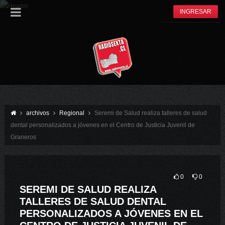
INGRESAR
archivos
Regional
Seremi de Salud realiza talleres de salud
dental personalizados a jóvenes en el Centro de Justicia Juvenil de
Graneros
0
0
SEREMI DE SALUD REALIZA
TALLERES DE SALUD DENTAL
PERSONALIZADOS A JÓVENES EN EL