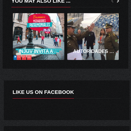
YOU MAY ALSO LIKE ...
INJUV INVITA A JÓVENES A PARTICIPAR COMO VOLUNTARIOS DURANTE ESTE DÍA DEL PATRIMONIO
AUTORIDADES FISCALIZAN ESTADIO EL TENIENTE Y APRUEBAN MEDIDAS DE SEGURIDAD PARA PARTIDO O’HIGGINS V/S UNIVERSIDAD CATÓLICA
LIKE US ON FACEBOOK