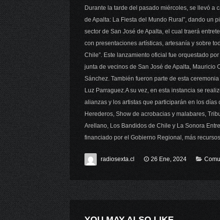
Durante la tarde del pasado miércoles, se llevó a c
de Apalta: La Fiesta del Mundo Rural”, dando un pie 
sector de San José de Apalta, el cual traerá entr
con presentaciones artísticas, artesanía y sobre to
Chile”. Este lanzamiento oficial fue orquestado po
junta de vecinos de San José de Apalta, Mauricio O
Sánchez. También fueron parte de esta ceremonia 
Luz Parraguez.A su vez, en esta instancia se reali
alianzas y los artistas que participarán en los día
Herederos, Show de acrobacias y malabares, Trib
Arellano, Los Bandidos de Chile y La Sonora Entr
financiado por el Gobierno Regional, más recursos
radiosexta.cl
26 Ene, 2024
Comu
YOU MAY ALSO LIKE ...