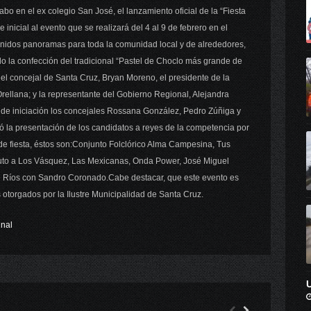
abo en el ex colegio San José, el lanzamiento oficial de la “Fiesta
inicial al evento que se realizará del 4 al 9 de febrero en el
etenidos panoramas para toda la comunidad local y de alrededores,
do la
confección del tradicional “Pastel de Choclo más grande de
r el concejal de Santa Cruz, Bryan Moreno, el presidente de la
rellana; y la representante del Gobierno Regional, Alejandra
de iniciación los concejales Rossana González, Pedro Zúñiga y
zó la presentación de los candidatos a reyes de la competencia por
s de fiesta, éstos son:Conjunto Folclórico Alma Campesina, Tus
uto a Los Vásquez, Las Mexicanas, Onda Power, José Miguel
e Ríos con Sandro Coronado.Cabe destacar, que este evento es
 otorgados por la Ilustre Municipalidad de Santa Cruz.
nal