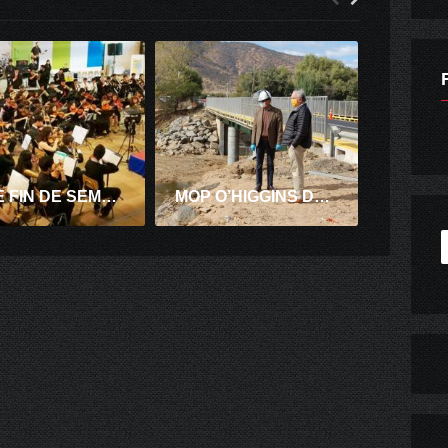
ESTE FIN DE SEMANA SE REALIZA SEXTO CAMPAMENTO RURAL DE ORQUESTAS SINFÓNICAS PALMILLA 2019
MOP O’HIGGINS DESTACÓ CELERIDAD EN REPARACIÓN DE PUENTE ALHUÉ EN CARRETERA DE LA FRUTA COMUNA LAS CABRAS.