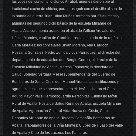
las voces del conjunto folclórico Arrabal, quienes dieron pié al
tradicional cacho de chicha, para proseguir con el desfile al son de
la banda de guerra Juan Ulloa Muñoz, formada por 27 alumnos y
alumnas del segundo ciclo básico de la escuela Millahue de
Apalta.A la ceremonia asistieron el alcalde William Arévalo; don
Héctor Morales, capitán de Carabineros; la diputada de la república
Carla Morales; los concejales Bryan Moreno, Ana Cardoch,
Rossana González, Pedro Zúñiga y Luz Parraguez; El director del
departamento de educación don Sergio Correa; el director de la
Escuela Millahiue de Apalta, Marcos Espinoza; la directora de
Salud, Soledad Vergara; y el el superintendente del Cuerpo de
Bomberos de Santa Cruz, don Manuel Arenas.Las instituciones y
agrupaciones que se presentaron en el desfiles fueron el Club
Adulto Mayor Valle Hermoso; Jardín Personitas; Gimnasio Móvil
Rural de Apalta; Posta de Salud Rural de Apalta; Escuela Millahue
de Apalta; Agrupación Cultural Vida Nueva en Cristo, Club
Deportivo Millahue de Apalta; Tercera Compañía Bomberos de
Apalta, Trabajadores de la Viña Montes; Clubes de Huaso del Valle
de Apalta y Club de los Laceros Los Panteras.