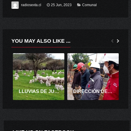
radiosexta.cl
25 Jun, 2023
Comunal
YOU MAY ALSO LIKE ...
LLUVIAS DE JUNIO Y JULIO DAN NUEVA VIDA AL CORDERO DEL SECANO DE LA REGIÓN DE O’HIGGINS.
DIRECCIÓN DEL TRABAJO FISCALIZÓ MEDIDAS SANITARIAS CONTRA EL CORONAVIRUS EN PROYECTO INMOBILIARIO EN MACHALÍ