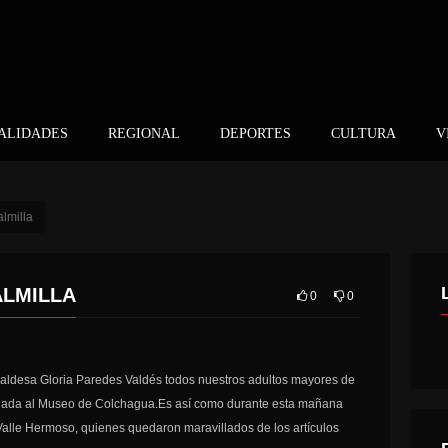
ALIDADES
REGIONAL
DEPORTES
CULTURA
V
almilla
ALMILLA
0
0
caldesa Gloria Paredes Valdés todos nuestros adultos mayores de
guiada al Museo de Colchagua.Es así como durante esta mañana
 Valle Hermoso, quienes quedaron maravillados de los artículos