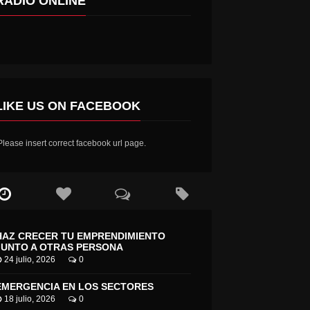
RADIO ONLINE
LIKE US ON FACEBOOK
SE INAUGURAN DOS NUEVOS ASFALTOS EN CAMINOS DE LA COMUNA
CORTE DE APELACIONES DE RANCAGUA FALLA EN FAVOR DE PACIENTE SANTACRUZANO CON COVID-19
lease insert correct facebook url page.
HAZ CRECER TU EMPRENDIMIENTO
JUNTO A OTRAS PERSONA
24 julio, 2026
0
EMERGENCIA EN LOS SECTORES
18 julio, 2026
0