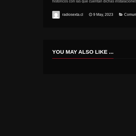
históricos con las que cuentan dichas instalacione
radiosexta.cl
9 May, 2023
Comun
YOU MAY ALSO LIKE ...
UN DETENIDO POR INFRACCIÓN A LA LEY DE DROGAS