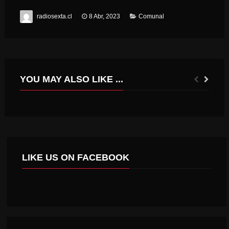
radiosexta.cl
8 Abr, 2023
Comunal
YOU MAY ALSO LIKE ...
TOP DE SAN FERNANDO CONDENA A 6 AÑOS Y 5 AÑOS Y UN DÍA DE PRESIDIO A AUTORES DE HOMICIDIO FRUSTRADO
FUNCIONARIOS DEL 1º JUZGADO CIVIL VISITARON SUS NUEVAS DEPENDENCIAS EN EL CENTRO DE JUSTICIA DE RANCAGUA
LIKE US ON FACEBOOK