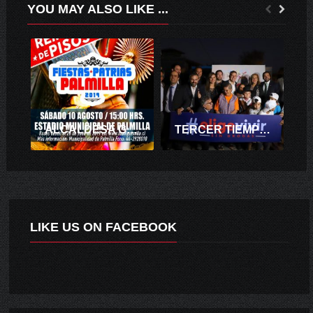
YOU MAY ALSO LIKE ...
ALCALDESA GLORIA PAREDES VALDÉS INVITA A PARTICIPAR EN EL REMATE DE PISOS PARA CELEBRACIÓN DE FIESTAS PATRIAS 2019 EN PALMILLA
TERCER TIEMPO: GOBIERNO LANZA EN RANCAGUA PILOTO A NIVEL NACIONAL QUE BUSCA PROMOVER AMBIENTES LIBRES DE DROGAS Y ALCOHOL
LIKE US ON FACEBOOK