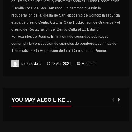
del Trabajo en Pichilemu y está terminando el Diseño Construcción
Fiscalía Local de San Fernando. En patrimonio, están la
recuperación de la Iglesia de San Nicodemo de Coinco; la segunda
etapa de diseño Centro Cultural Casa Hodgkinson de Graneros y el
diseño de Restauración del Centro Cultural Ex Estación
Ferrocarriles de Peumo. En materia de seguridad pública, se
contempla la construcción de cuarteles de bomberos, con más de
10 iniciativas y la Reposición de la 5° Comisaría de Peumo.
radiosexta.cl
18 Abr, 2021
Regional
YOU MAY ALSO LIKE ...
CORFO ABRE PROGRAMAS ORIENTADOS PARA QUE MÁS MUJERES SE ATREVAN A INNOVAR.
INTENDENTE CONSTATÓ LAS CONDICIONES EN LAS QUE SE REALIZAN CLASES EN LA ESCUELA DE LARMAHUE PARA EVALUAR SU REPOSICIÓN.