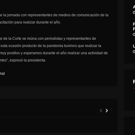
te la jornada con representantes de medios de comunicación de la
itación para realizar durante el año.
e de la Corte se reúna con periodistas y representantes de
sta ocasión producto de la pandemia tuvimos que realizar la
e muy positivo y esperamos durante el año realizar una actividad de
ntes”, expresó la presidenta.
nal
ALMACENEROS DE LA REGIÓN QUE SE ADJUDICARON FONDO QUE ENTREGA EL PROGRAMA ALMACENES DE CHILE DE SERCOTEC.
INTENDENTE ANUNCIÓ LA ELABORACIÓN DEL ESPERADO PLAN DE DESCONTAMINACIÓN ATMOSFÉRICA POR MP2,5.