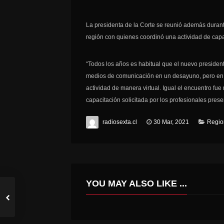
La presidenta de la Corte se reunió además duran
región con quienes coordinó una actividad de capac
“Todos los años es habitual que el nuevo president
medios de comunicación en un desayuno, pero en e
actividad de manera virtual. Igual el encuentro fu
capacitación solicitada por los profesionales prese
radiosexta.cl
30 Mar, 2021
Regio
YOU MAY ALSO LIKE ...
SUBSECRETARIO DE ENERGÍA INVITA A LAS MIPYMES DE LA REGIÓN DE O’HIGGINS A POSTULAR AL PROGRAMA “PONLE ENERGÍA A TU PYME”