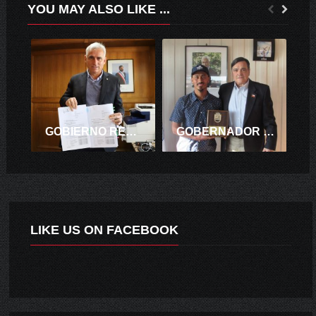
YOU MAY ALSO LIKE ...
GOBIERNO REGIONAL PRIORIZA PROGRAMAS POR $7 MIL MILLONES EN APOYO DE LAS Y LOS EMPRENDEDORES Y DE LA AGRICULTURA DE O’HIGGINS.
GOBERNADOR DE CARDENAL CARO REALIZÓ HOMENAJE A SURFISTA RAMÓN NAVARRO.
LIKE US ON FACEBOOK