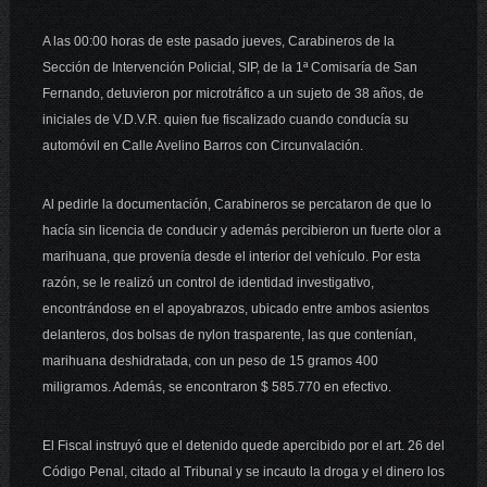
A las 00:00 horas de este pasado jueves, Carabineros de la
Sección de Intervención Policial, SIP, de la 1ª Comisaría de San
Fernando, detuvieron por microtráfico a un sujeto de 38 años, de
iniciales de V.D.V.R. quien fue fiscalizado cuando conducía su
automóvil en Calle Avelino Barros con Circunvalación.
Al pedirle la documentación, Carabineros se percataron de que lo
hacía sin licencia de conducir y además percibieron un fuerte olor a
marihuana, que provenía desde el interior del vehículo. Por esta
razón, se le realizó un control de identidad investigativo,
encontrándose en el apoyabrazos, ubicado entre ambos asientos
delanteros, dos bolsas de nylon trasparente, las que contenían,
marihuana deshidratada, con un peso de 15 gramos 400
miligramos. Además, se encontraron $ 585.770 en efectivo.
El Fiscal instruyó que el detenido quede apercibido por el art. 26 del
Código Penal, citado al Tribunal y se incauto la droga y el dinero los