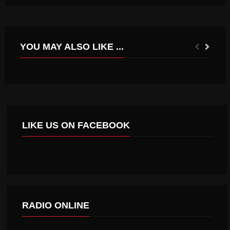
YOU MAY ALSO LIKE ...
MINISTERIO DE AGRICULTURA ENTREGA BONIFICACIONES DE LA LEY DE RIEGO POR $1.300 MILLONES PARA AGRICULTORES DE LA REGIÓN DE O´HIGGINS
CORTE DE RANCAGUA ORDENA PARALIZACIÓN DE EJECUCIÓN DE PROYECTO EN LA ESTRELLA
LIKE US ON FACEBOOK
RADIO ONLINE