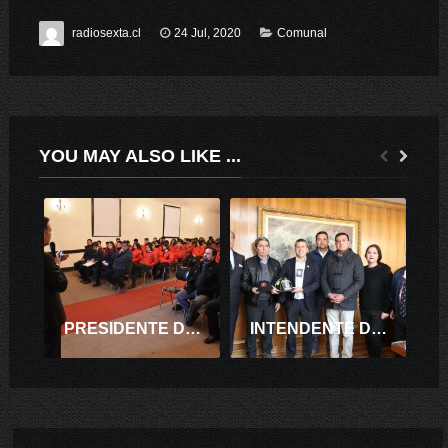
radiosexta.cl
24 Jul, 2020
Comunal
YOU MAY ALSO LIKE ...
PRESIDENTE DE LA CORTE DE RANCAGUA DICTÓ CHARLA SOBRE RESPONSABILIDAD PENAL ADOLESCENTE A ESTUDIANTES
INTENDENTE DE O’HIGGINS ES INVESTIDO COMO “BOMBERO DE EXCEPCIÓN” DE LA SEXTA COMPAÑÍA DE RANCAGUA.