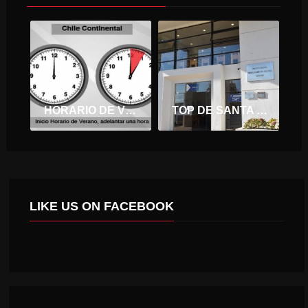
HORARIO DE VERANO COMENZARÁ A REGIR LA MEDIANOCHE DE ESTE SÁBADO 11 DE AGOSTO.
TOP DE SANTA CRUZ ABSUELVE POR FALTA DE PRUEBAS A ACUSADO DE ROBO CON INTIMIDACIÓN
LIKE US ON FACEBOOK