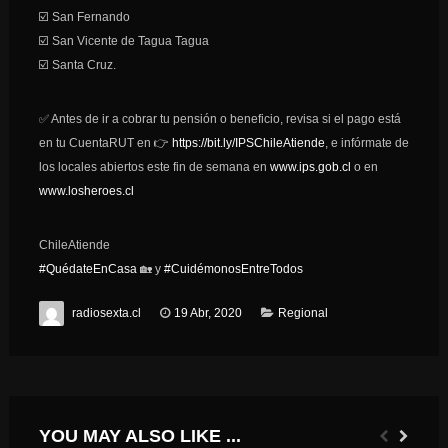
☑️
San Fernando
☑️
San Vicente de Tagua Tagua
☑️
Santa Cruz.
✅
Antes de ir a cobrar tu pensión o beneficio, revisa si el pago está
en tu CuentaRUT en
👉
https://bit.ly/IPSChileAtiende
, e infórmate de
los locales abiertos este fin de semana en
www.ips.gob.cl
o en
www.losheroes.cl
ChileAtiende
#
QuédateEnCasa
🏡
y
#
CuidémonosEntreTodos
radiosexta.cl
19 Abr, 2020
Regional
YOU MAY ALSO LIKE ...