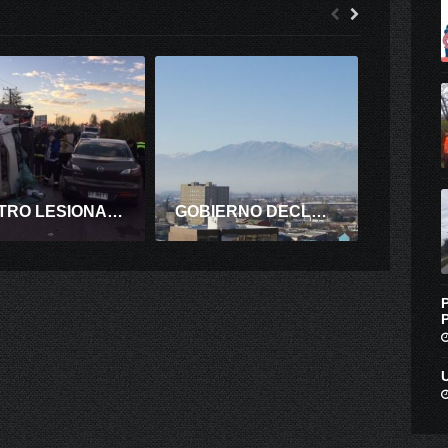
CUATRO LESIONADOS DEJA ACCIDENTE EN CRUCE DE APALTA ESTA MAÑANA DE JUEVES.
GOBIERNO DECLARA ZONA SATURADA POR MP 2,5 AL VALLE CENTRAL DE LA REGIÓN DE O’HIGGINS.