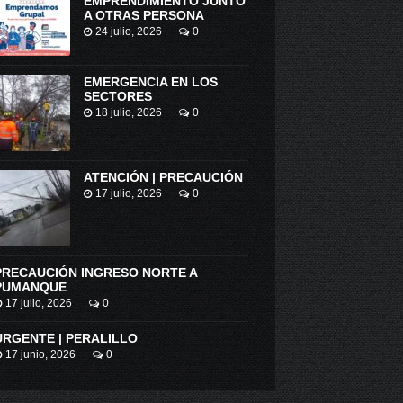
EMPRENDIMIENTO JUNTO
A OTRAS PERSONA
24 julio, 2026
0
EMERGENCIA EN LOS
SECTORES
18 julio, 2026
0
ATENCIÓN | PRECAUCIÓN
SISTEMA DE PROTECCIÓN SOCIAL: CARABINEROS EDUCÓ SOBRE EL AUTOCUIDADO A NIÑOS DE COLCHAGUA.
TOP DE SANTA CRUZ CONDENA A 10 AÑOS DE PRESIDIO A AUTOR DE HOMICIDIO
17 julio, 2026
0
PRECAUCIÓN INGRESO NORTE A
PUMANQUE
17 julio, 2026
0
URGENTE | PERALILLO
17 junio, 2026
0