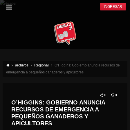
INGRESAR
archivos
Regional
O’Higgins: Gobierno anuncia recursos de
emergencia a pequeños ganaderos y apicultores
0
0
O’HIGGINS: GOBIERNO ANUNCIA
RECURSOS DE EMERGENCIA A
PEQUEÑOS GANADEROS Y
APICULTORES