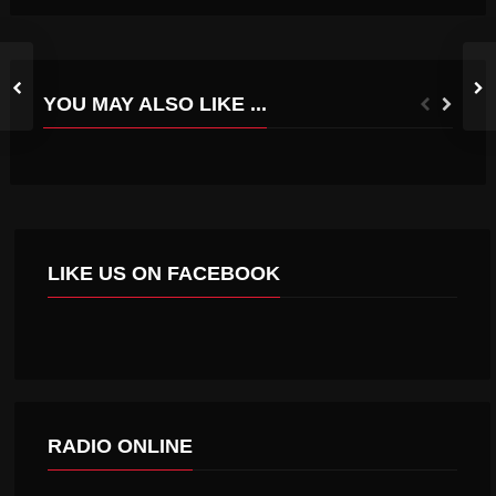
YOU MAY ALSO LIKE ...
ALCALDE DE CHÉPICA REVISA JUNTO A JEFE DEP. DE OBRAS JAIME ZUÑIGA HICIERON ENTREGA DE OBRAS TERMINADAS DE ÁREA VERDE
PALMILLA PRESENTE EN JORNADA REGIONAL DE FORMACIÓN PARA PERSONAS MAYORES
LIKE US ON FACEBOOK
RADIO ONLINE