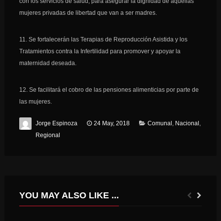
con los servicios de salud, para asegurar la dignidad de aquellas
mujeres privadas de libertad que van a ser madres.
11. Se fortalecerán las Terapias de Reproducción Asistida y los
Tratamientos contra la Infertilidad para promover y apoyar la
maternidad deseada.
12. Se facilitará el cobro de las pensiones alimenticias por parte de
las mujeres.
Jorge Espinoza
24 May, 2018
Comunal
,
Nacional
,
Regional
YOU MAY ALSO LIKE ...
15 FAMILIAS DE NANCAGUA PARTICIPAN DEL PROGRAMA DE AUTOCONSUMO.
2° VERSIÓN DE LAS OLIMPIADAS COMUNALES DE DELETREO