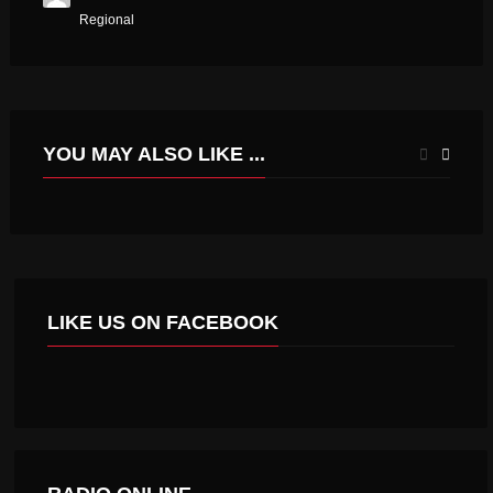
Regional
YOU MAY ALSO LIKE ...
INFORMACION DE LA MUNICIPALIDAD DE CHÉPICA
MINSAL ABASTECE CON MEDICAMENTOS CRÍTICOS AL HOSPITAL REGIONAL.
LIKE US ON FACEBOOK