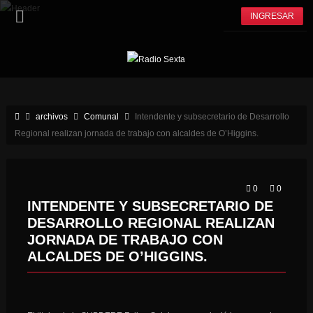
INGRESAR
archivos
Comunal
Intendente y subsecretario de Desarrollo
Regional realizan jornada de trabajo con alcaldes de O’Higgins.
0
0
INTENDENTE Y SUBSECRETARIO DE
DESARROLLO REGIONAL REALIZAN
JORNADA DE TRABAJO CON
ALCALDES DE O’HIGGINS.