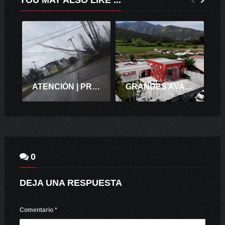
YOU MAY ALSO LIKE ...
ATENCIÓN | PRECAUCIÓN
GRANDES AVANCES PARA EL CUARTEL DE LA 3° COMPAÑÍA DE BOMBEROS DE APALTA
0
DEJA UNA RESPUESTA
Comentario
*