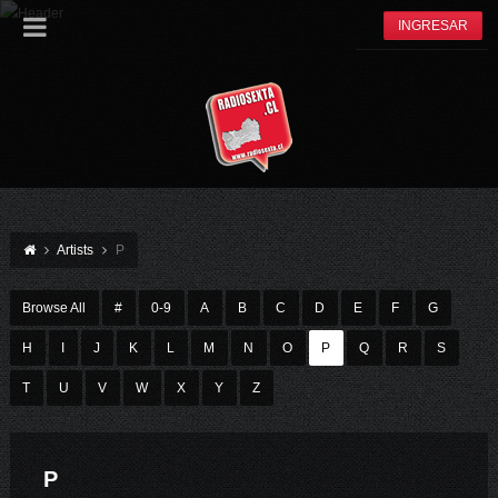
INGRESAR
Artists
P
Browse All
#
0-9
A
B
C
D
E
F
G
H
I
J
K
L
M
N
O
P
Q
R
S
T
U
V
W
X
Y
Z
P