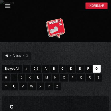
INGRESAR
Artists
G
Browse All
#
0-9
A
B
C
D
E
F
G
H
I
J
K
L
M
N
O
P
Q
R
S
T
U
V
W
X
Y
Z
G