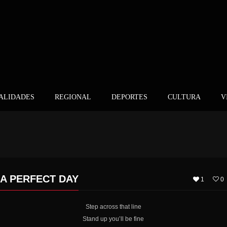
ALIDADES
REGIONAL
DEPORTES
CULTURA
V
A PERFECT DAY
1
0
Step across that line
Stand up you’ll be fine
MUNICIPIO INFORMA: 1 FALLECIDO Y 7 NUEVOS CASOS COVID-19 EN SANTA CRUZ