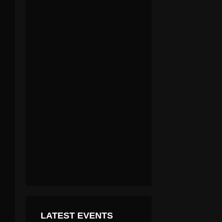
“SI NO FUERA POR EL APOYO DEL GOBIERNO REGIONAL A TRAVÉS DE LOS FONDOS DE DESARROLLO REGIONAL, SERÍA IMPOSIBLE TENER LO QUE TENEMOS HOY DÍA COMO BOMBEROS”.
LATEST EVENTS