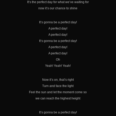
It’s the perfect day for what we’ve waiting for
now it’s our chance to shine
It’s gonna be a perfect day!
A perfect day!
A perfect day!
It’s gonna be a perfect day!
EN CHIMBARONGO COMENZÓ LA ENTREGA DE CAJAS DE MERCADERÍA DE ALIMENTOS PARA CHILE.
A perfect day!
A perfect day!
Oh
Yeah! Yeah! Yeah!
Now it’s on, that’s right
Turn and face the light
Feel the sun and let the moment come so
we can reach the highest height
It’s gonna be a perfect day!