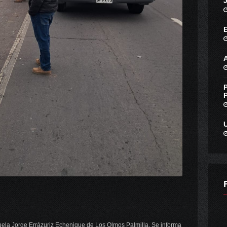
uela Jorge Errázuriz Echenique de Los Olmos Palmilla. Se informa