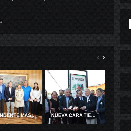
al
INTENDENTE MASFERRER Y REUNIÓN CON EMPRESARIOS DE HUNGRÍA: “SEGUIMOS TRABAJANDO PARA QUE O’HIGGINS SE SIGA ABRIENDO AL MUNDO”
NUEVA CARA TIENE LA ENTRADA NORTE DEL BARRIO COMERCIAL CALLE RANCAGUA.