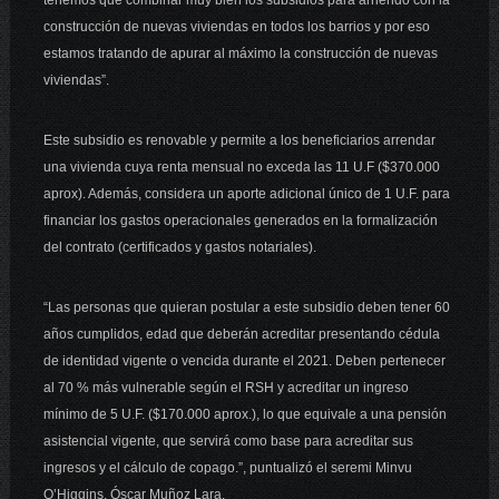
tenemos que combinar muy bien los subsidios para arriendo con la
construcción de nuevas viviendas en todos los barrios y por eso
estamos tratando de apurar al máximo la construcción de nuevas
viviendas”.
Este subsidio es renovable y permite a los beneficiarios arrendar
una vivienda cuya renta mensual no exceda las 11 U.F ($370.000
aprox). Además, considera un aporte adicional único de 1 U.F. para
financiar los gastos operacionales generados en la formalización
del contrato (certificados y gastos notariales).
“Las personas que quieran postular a este subsidio deben tener 60
años cumplidos, edad que deberán acreditar presentando cédula
de identidad vigente o vencida durante el 2021. Deben pertenecer
al 70 % más vulnerable según el RSH y acreditar un ingreso
mínimo de 5 U.F. ($170.000 aprox.), lo que equivale a una pensión
asistencial vigente, que servirá como base para acreditar sus
ingresos y el cálculo de copago.”, puntualizó el seremi Minvu
O’Higgins, Óscar Muñoz Lara.