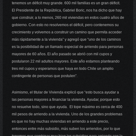
tenemos un déficit muy grande. 600 mil familias es un gran déficit.
El Presidente de la República, Gabriel Boric, nos ha dicho que hay
que construir, a lo menos, 260 mil viviendas en estos cuatro años de
gobierno. Con esto no resolvemos el déficit, pero contenemos su
crecimiento y volvemos a construir un camino que permita acceder
más rápidamente a la vivienda” y agregó que “uno de los caminos
es la posibilidad de un llamado especial de arriendo para personas
mayores de 60 años. El año pasado se abrió con mil cupos y
postularon 22 mil adultos mayores. Este año estamos planteando
tres mil cupos y esperamos que haya en todo Chile un amplio
contingente de personas que postulen”.
Asimismo, el titular de Vivienda explicó que “esto busca ayudar a
las personas mayores a financiar la vivienda. Ayudar, porque esto
no resuelve todo, sino que ayuda. El tope máximo es cerca de 400
mil pesos de arriendo a la vivienda. Uno de los grandes problemas
es que no hay muchas viviendas en arriendo a este precio,
entonces entre más subsidio, más suben los arriendos, por lo que