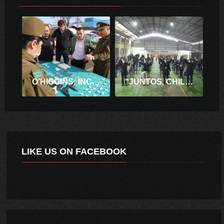
O’HIGGINS: INCAUTACIÓN DE DROGA, ARMAS DE FUEGO Y 335 DETENIDOS EN RONDA PREVENTIVA DE CARABINEROS.
“JUNTOS, CHILE SE RECUPERA Y APRENDE”: MINEDUC INICIA CONSULTA NACIONAL PARA ELABORAR HOJA DE RUTA POR LOS PRÓXIMOS 4 AÑOS.
LIKE US ON FACEBOOK