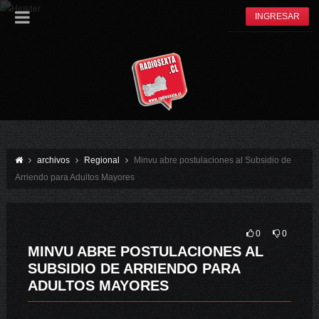
INGRESAR
archivos
Regional
Minvu abre postulaciones al Subsidio de
Arriendo para Adultos Mayores
0
0
MINVU ABRE POSTULACIONES AL
SUBSIDIO DE ARRIENDO PARA
ADULTOS MAYORES