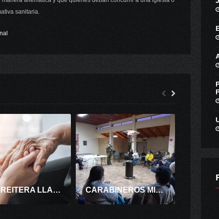
e manera telemática y que quienes deban concurrir a una iglesia o
tiva sanitaria.
nal
CGE REITERA LLAMADO A INSCRIPCIÓN DE PACIENTES ELECTRODEPENDIENTE
CARABINEROS MICC DE SANTA CRUZ