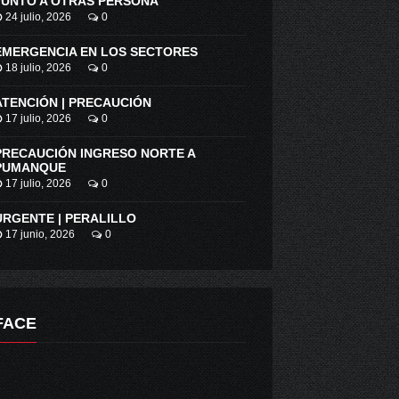
JUNTO A OTRAS PERSONA
24 julio, 2026
0
EMERGENCIA EN LOS SECTORES
18 julio, 2026
0
ATENCIÓN | PRECAUCIÓN
17 julio, 2026
0
PRECAUCIÓN INGRESO NORTE A
PUMANQUE
17 julio, 2026
0
URGENTE | PERALILLO
17 junio, 2026
0
FACE
CASI 20 MIL FAMILIAS QUEDARON SIN ENERGÍA EN 2018 POR ROBO DE CABLES
PDI HACE LLAMADO A COMPRAR PRODUCTOS ORIGINALES EN ESTA NAVIDAD.