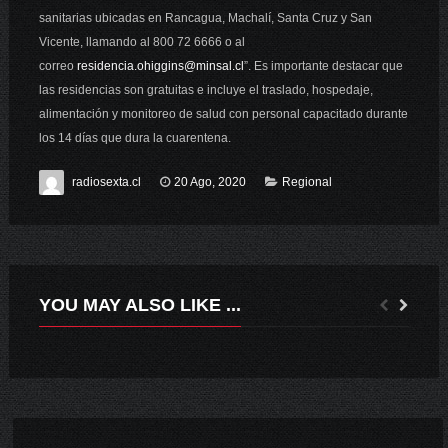
sanitarias ubicadas en Rancagua, Machalí, Santa Cruz y San
Vicente, llamando al 800 72 6666 o al
correo
residencia.ohiggins@minsal.cl
”. Es importante destacar que
las residencias son gratuitas e incluye el traslado, hospedaje,
alimentación y monitoreo de salud con personal capacitado durante
los 14 días que dura la cuarentena.
radiosexta.cl
20 Ago, 2020
Regional
YOU MAY ALSO LIKE ...
ILUSTRE MUNICIPALIDAD PALMILLA
MINVU CEDERÁ TERRENO A MUNICIPALIDAD DE NANCAGUA PARA LA CONSTRUCCIÓN DE NUEVO HOSPITAL.