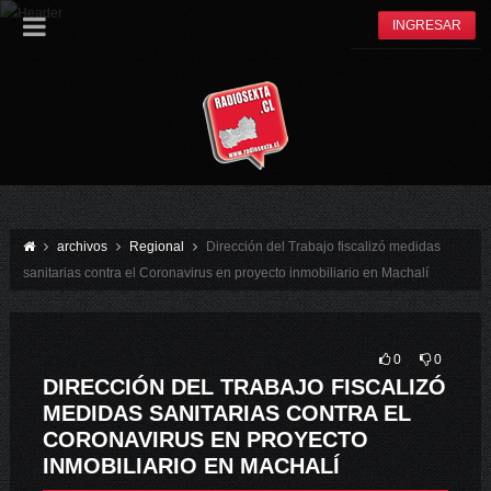
INGRESAR
archivos
Regional
Dirección del Trabajo fiscalizó medidas
sanitarias contra el Coronavirus en proyecto inmobiliario en Machalí
0
0
DIRECCIÓN DEL TRABAJO FISCALIZÓ
MEDIDAS SANITARIAS CONTRA EL
CORONAVIRUS EN PROYECTO
INMOBILIARIO EN MACHALÍ