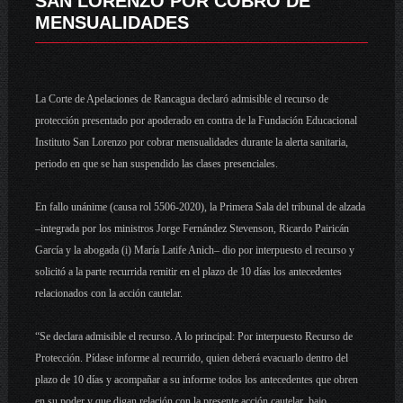
SAN LORENZO POR COBRO DE
MENSUALIDADES
La Corte de Apelaciones de Rancagua declaró admisible el recurso de
protección presentado por apoderado en contra de la Fundación Educacional
Instituto San Lorenzo por cobrar mensualidades durante la alerta sanitaria,
periodo en que se han suspendido las clases presenciales.
En fallo unánime (causa rol 5506-2020), la Primera Sala del tribunal de alzada
–integrada por los ministros Jorge Fernández Stevenson, Ricardo Pairicán
García y la abogada (i) María Latife Anich– dio por interpuesto el recurso y
solicitó a la parte recurrida remitir en el plazo de 10 días los antecedentes
relacionados con la acción cautelar.
“Se declara admisible el recurso. A lo principal: Por interpuesto Recurso de
Protección. Pídase informe al recurrido, quien deberá evacuarlo dentro del
plazo de 10 días y acompañar a su informe todos los antecedentes que obren
en su poder y que digan relación con la presente acción cautelar, bajo