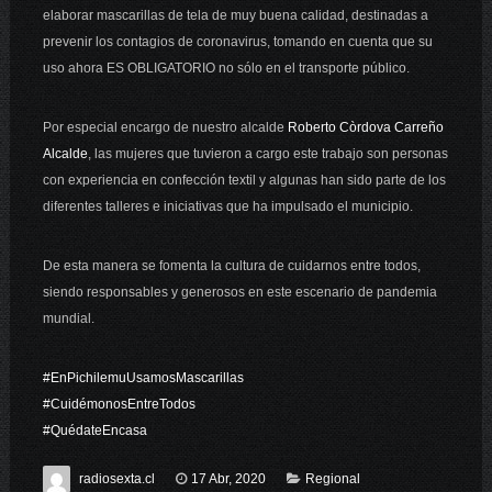
elaborar mascarillas de tela de muy buena calidad, destinadas a
prevenir los contagios de coronavirus, tomando en cuenta que su
uso ahora ES OBLIGATORIO no sólo en el transporte público.
Por especial encargo de nuestro alcalde
Roberto Còrdova Carreño
Alcalde
, las mujeres que tuvieron a cargo este trabajo son personas
con experienci
a en confección textil y algunas han sido parte de los
diferentes talleres e iniciativas que ha impulsado el municipio.
De esta manera se fomenta la cultura de cuidarnos entre todos,
siendo responsables y generosos en este escenario de pandemia
mundial.
#EnPichilemuUsamosMascaril
las
#CuidémonosEntreTodos
#QuédateEncasa
radiosexta.cl
17 Abr, 2020
Regional