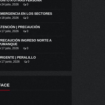
JUNTO A OTRAS PERSONA
24 julio, 2026
0
EMERGENCIA EN LOS SECTORES
18 julio, 2026
0
ATENCIÓN | PRECAUCIÓN
OBRAS HIDRÁULICAS PREPARA ESTEROS DE MARCHIGÜE Y MEJORA EL AGUA POTABLE RURAL EN RINCONADA DE ALCONES.
17 julio, 2026
0
PRECAUCIÓN INGRESO NORTE A
PUMANQUE
17 julio, 2026
0
URGENTE | PERALILLO
17 junio, 2026
0
OFICINA DE INTEGRACIÓN COMUNITARIA DE LA 2ª COMISARÍA DE CARABINEROS DE SANTA CRUZ
FACE