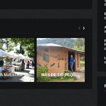
VISITA NUESTRA FERIA DE EMPRENDEDORES
MÁS DE 150 PEQUEÑOS AGRICULTORES DE O’HIGGINS PUDIERON CONCRETAR PROYECTOS PARA MEJORAR SUS EMPRENDIMIENTOS.